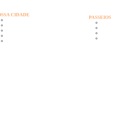
OSSA CIDADE
PASSEIOS
GASTRONOMIA
VAPOR DO V
HOSPEDAGEM
VAPOR DA I
PONTOS TURÍSTICOS
PASSEIO VI
ENTRETENIMENTO
CITY TOUR
ARTESANATO