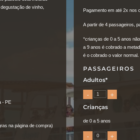
om degustação de vinho,
Pagamento em
até 2x
nos c
A partir de 4 passageiros,
*crianças de 0 a 5 anos não
a 9 anos é cobrado a metad
é o cobrado o valor normal.
PASSAGEIROS
Adultos*
-
+
a - PE
Crianças
de 0 a 5 anos
regras na página de compra)
-
+