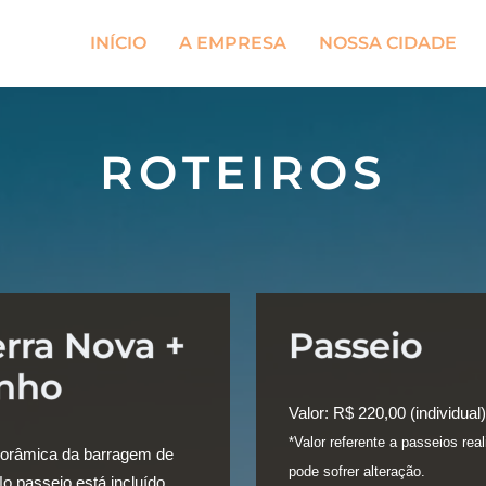
INÍCIO
A EMPRESA
NOSSA CIDADE
ROTEIROS
erra Nova +
Passeio
inho
Valor:
R$ 220,00 (individual)
*Valor referente a passeios rea
anorâmica da barragem de
pode sofrer alteração.
No passeio está incluído